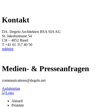
Kontakt
DA. Degelo Architekten BSA SIA AG
St. Jakobsstrasse 54
CH – 4052 Basel
T +41 61 317 40 50
m
l
d
g
l
n
t
Medien- & Presseanfragen
communications@degelo.net
Anfahrtplan
Aktuell
Projekte