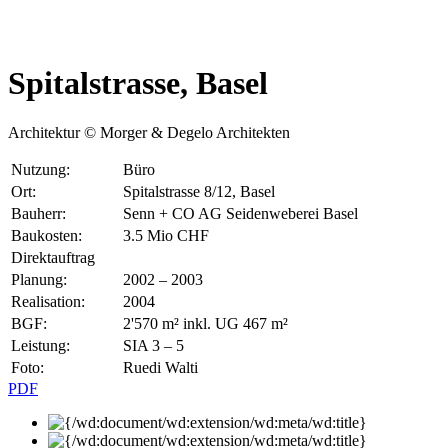
Spitalstrasse, Basel
Architektur © Morger & Degelo Architekten
Nutzung:
Büro
Ort:
Spitalstrasse 8/12, Basel
Bauherr:
Senn + CO AG Seidenweberei Basel
Baukosten:
3.5 Mio CHF
Direktauftrag
Planung:
2002 – 2003
Realisation:
2004
BGF:
2'570 m² inkl. UG 467 m²
Leistung:
SIA 3 – 5
Foto:
Ruedi Walti
PDF