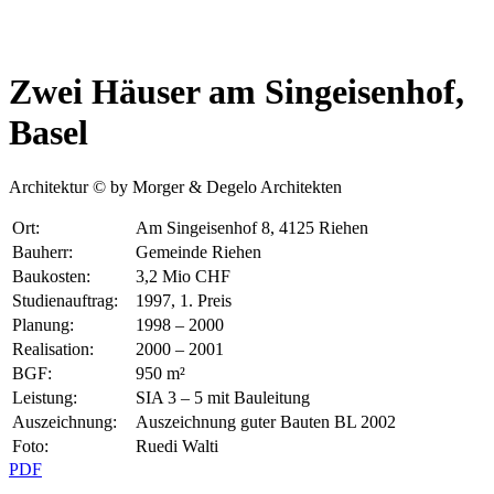
Zwei Häuser am Singeisenhof,
Basel
Architektur © by Morger & Degelo Architekten
Ort:
Am Singeisenhof 8, 4125 Riehen
Bauherr:
Gemeinde Riehen
Baukosten:
3,2 Mio CHF
Studienauftrag:
1997, 1. Preis
Planung:
1998 – 2000
Realisation:
2000 – 2001
BGF:
950 m²
Leistung:
SIA 3 – 5 mit Bauleitung
Auszeichnung:
Auszeichnung guter Bauten BL 2002
Foto:
Ruedi Walti
PDF